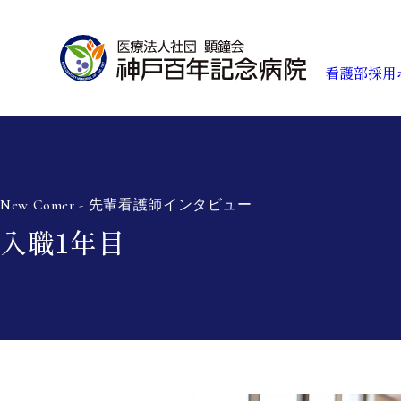
看護部採用
看
New Comer - 先輩看護師インタビュー
入職1年目
教
先
ワ