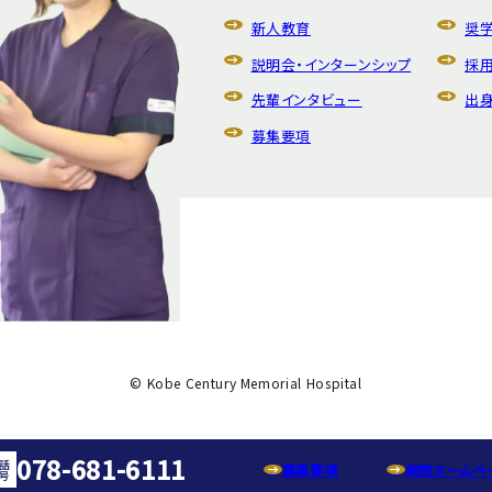
新人教育
奨
説明会・
インターンシップ
採
先輩インタビュー
出
募集要項
© Kobe Century Memorial Hospital
078-681-6111
話
募集要項
病院ホームペ
号