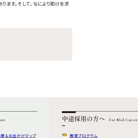
ります。そして、なにより助けを求
中途採用の方へ
ate
For Mid-Career
員寮＆
お出かけマップ
教育プログラム