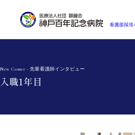
看護部採用
看
New Comer - 先輩看護師インタビュー
入職1年目
教
先
ワ