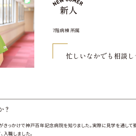
利厚生
7階病棟 所属
用情報
忙しいなかでも
相談し
か？
がきっかけで神戸百年記念病院を知りました。実際に見学を通して
、入職しました。