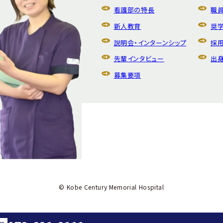
看護部の特長
職
新人教育
奨
説明会・
インターンシップ
採
先輩インタビュー
出
募集要項
© Kobe Century Memorial Hospital