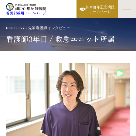
神戸百年記念病院
ホームページ
看護部採用ホームページ
New Comer - 先輩看護師インタビュー
看護師3年目 / 救急ユニット所属
看護部の紹介
教育
先輩インタビュー
ワークライフバランス
福利厚生