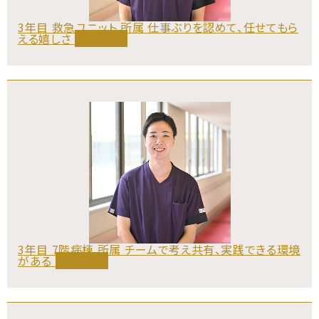
3年目 救急ユニット 所属
仕事ぶりを認めて、任せてもら
える嬉しさ
詳しく見る
採用情報
3年目 7階病棟 所属
チームで考え共有、実践できる環境
がある
詳しく見る