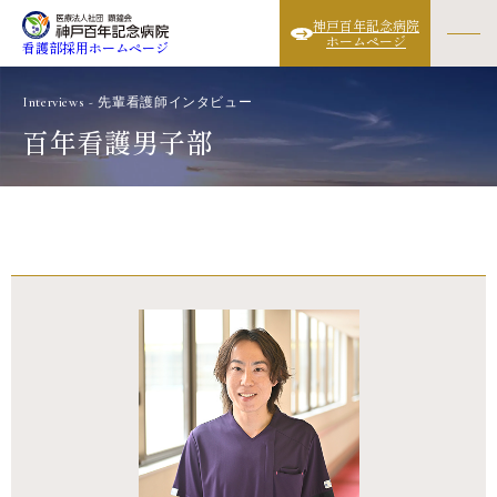
神戸百年記念病院
ホームページ
看護部採用ホームページ
Interviews - 先輩看護師インタビュー
百年看護男子部
看護部の紹介
教育
先輩インタビュー
ワークライフバランス
福利厚生